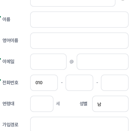
이름
영어이름
이메일
@
전화번호
-
-
연령대
세
성별
가입경로